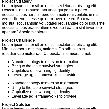
Project Strategy
Lorem ipsum dolor sit amet, consectetur adipisicing elit.
Delectus, natus numquam unde qui pariatur porro
necessitatibus harum libero commodi rem veritatis in nisi
vero odit tenetur esse quidem inventore ex. Sunt nam
mollitia, accusantium voluptates recusandae dolor isbus the
necessitatibus praesentium excepturi earum sint inventore
aperiam? Aperiam dolores
Project Challenge
Lorem ipsum dolor sit amet, consectetur adipisicing elit.
Minus corporis minima, maiores. Doloribus ab et
repudiandae molestiae. Quibusdam, tempora, amet.
Nanotechnology immersion information
Bring to the table survival strategies
Capitalize on low hanging identify
Leverage agile frameworks to provide
Nanotechnology immersion information
Bring to the table survival strategies
Capitalize on low hanging identify
Leverage agile frameworks to provide
Project Solution
Lorem ipsum dolor sit amet, consectetur adipisicing elit.