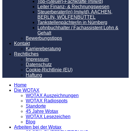
Top-(Steuer)-Fachkräfte (m/w/d)
Leiter Finanz- & Rechnungswesen
Steuerberater(in) (m/w/d), AACHEN,
BERLIN, WÖLFENBÜTTEL
Tankstellenpächter/in in Nürnberg
Lohnbuchhalter / Fachassistent Lohn &
Gehalt
Bewerbungstipps
Kontakt
Karriereberatung
Rechtliches
Impressum
Datenschutz
Cookie-Richtlinie (EU)
Haftung
Home
Die WOTAX
WOTAX Auszeichnungen
WOTAX Radiospots
Standorte
45 Jahre Wotax
WOTAX Lesezeichen
Blog
Arbeiten bei der Wotax