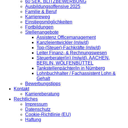
60 SEK. BLITZBEWERBUNG
Ausbildungsoffensive 2025
Familie & Beruf
Karriereweg
Einstiegsmöglichkeiten
Fortbildungen
Stellenangebote
Assistenz Officemanagement
Kanzleientwickler (m/w/d)
Top-(Steuer)-Fachkräfte (m/w/d)
Leiter Finanz- & Rechnungswesen
Steuerberater(in) (m/w/d), AACHEN,
BERLIN, WÖLFENBÜTTEL
Tankstellenpächter/in in Nürnberg
Lohnbuchhalter / Fachassistent Lohn &
Gehalt
Bewerbungstipps
Kontakt
Karriereberatung
Rechtliches
Impressum
Datenschutz
Cookie-Richtlinie (EU)
Haftung