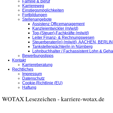
Familie & Beruf
Karriereweg
Einstiegsmöglichkeiten
Fortbildungen
Stellenangebote
Assistenz Officemanagement
Kanzleientwickler (m/w/d)
Top-(Steuer)-Fachkräfte (m/w/d)
Leiter Finanz- & Rechnungswesen
Steuerberater(in) (m/w/d), AACHEN, BER
Tankstellenpächter/in in Nürnberg
Lohnbuchhalter / Fachassistent Lohn & Geha
Bewerbungstipps
Kontakt
Karriereberatung
Rechtliches
Impressum
Datenschutz
Cookie-Richtlinie (EU)
Haftung
WOTAX Lesezeichen - karriere-wotax.de