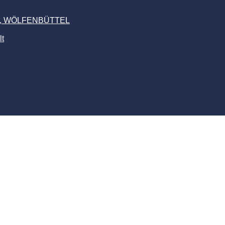
LIN, WÖLFENBÜTTEL
lt