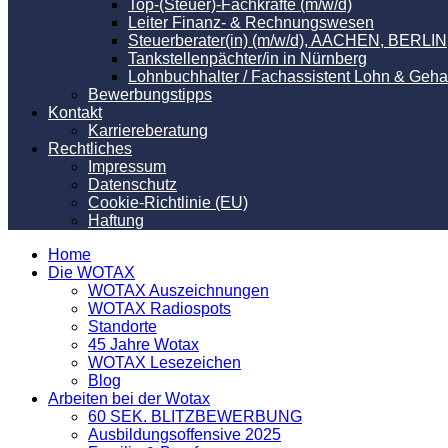
Top-(Steuer)-Fachkräfte (m/w/d)
Leiter Finanz- & Rechnungswesen
Steuerberater(in) (m/w/d), AACHEN, BER
Tankstellenpächter/in in Nürnberg
Lohnbuchhalter / Fachassistent Lohn & Geha
Bewerbungstipps
Kontakt
Karriereberatung
Rechtliches
Impressum
Datenschutz
Cookie-Richtlinie (EU)
Haftung
Home
Die WOTAX
WOTAX Auszeichnungen
WOTAX Radiospots
Standorte
45 Jahre Wotax
WOTAX Lesezeichen
Blog
Arbeiten bei der Wotax
60 SEK. BLITZBEWERBUNG
Ausbildungsoffensive 2025