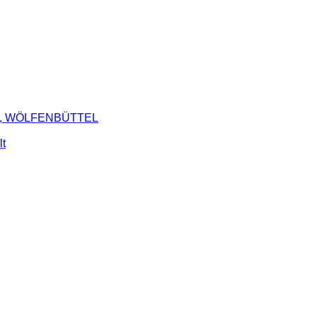
LIN, WÖLFENBÜTTEL
lt